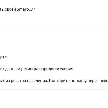
ь своей Smart-ID?
орте
ует данным регистра народонаселения.
х из реестра населения. Повторите попытку через нек