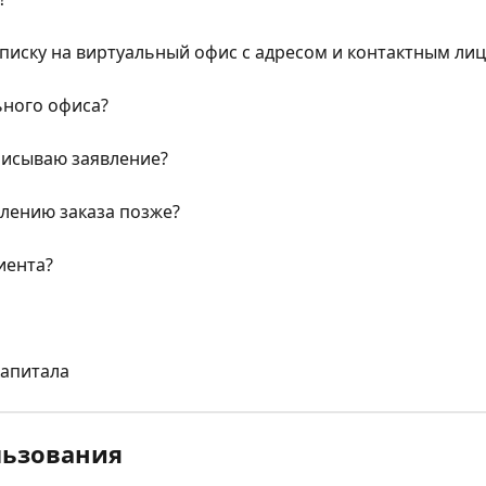
иску на виртуальный офис с адресом и контактным ли
ьного офиса?
дписываю заявление?
млению заказа позже?
иента?
капитала
льзования