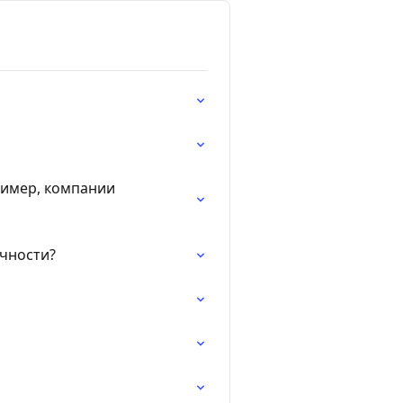
ример, компании
ичности?