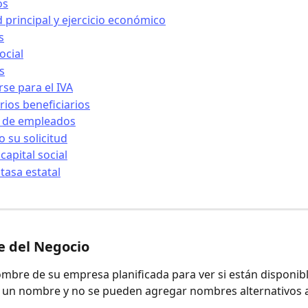
os
d principal y ejercicio económico
s
ocial
s
rse para el IVA
rios beneficiarios
o de empleados
 su solicitud
capital social
 tasa estatal
e del Negocio
mbre de su empresa planificada para ver si están disponible
 un nombre y no se pueden agregar nombres alternativos a