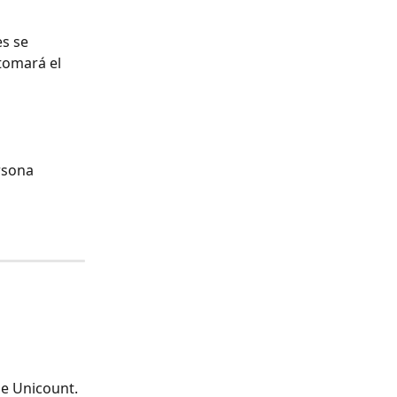
s se 
tomará el 
rsona 
de Unicount. 