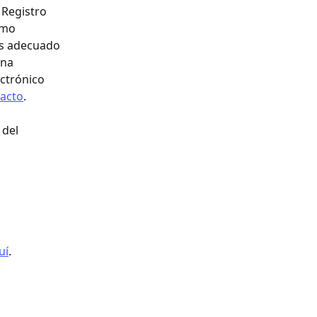
 Registro 
omo 
es adecuado 
na 
ctrónico 
tacto
.
del 
uí
.