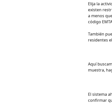
Elija la act
existen rest
a menos que 
código EMTAK
También pued
residentes e
Aquí buscamo
muestra, haga
El sistema a
confirmar qu