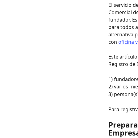
El servicio de
Comercial de
fundador. Es
para todos a
alternativa 
con 
oficina v
Este artícul
Registro de 
1) fundadore
2) varios mi
3) persona(s
Para registra
Preparac
Empresa