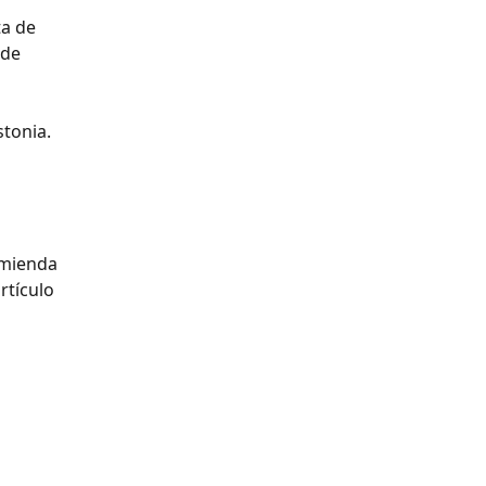
ta de 
 de 
stonia.
omienda 
rtículo 