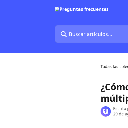
Ir al contenido principal
Buscar artículos...
Todas las cole
¿Cómo
múltip
Escrito
29 de a