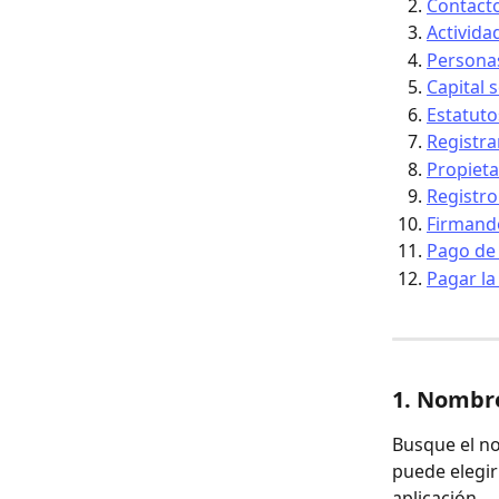
Contact
Activida
Persona
Capital s
Estatuto
Registra
Propieta
Registr
Firmando
Pago de 
Pagar la
1. Nombr
Busque el no
puede elegir
aplicación.