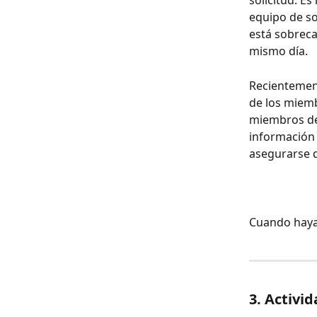
solicitud. Es
equipo de so
está sobreca
mismo día.
Recientement
de los miemb
miembros de 
información 
asegurarse d
Cuando haya 
3. Activi