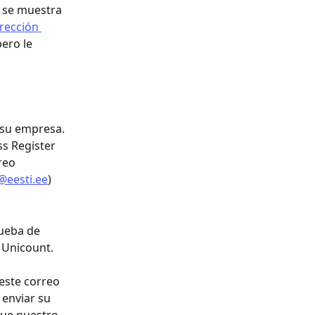
e se muestra 
rección 
ero le 
 su empresa. 
s Register 
reo 
@eesti.ee
) 
rueba de 
 Unicount.
este correo 
enviar su 