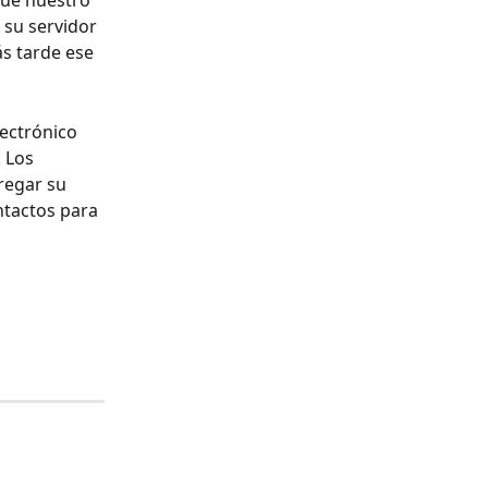
que nuestro 
 su servidor 
s tarde ese 
ectrónico 
 Los 
regar su 
ntactos para 